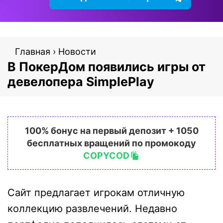
Главная
›
Новости
В ПокерДом появились игры от
девелопера SimplePlay
100% бонус на первый депозит + 1050
бесплатных вращений по промокоду
COPYCOD
Сайт предлагает игрокам отличную
коллекцию развлечений. Недавно