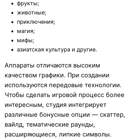
фрукты;
животные;
приключения;
магия;
мифы;
азиатская культура и другие.
Аппараты отличаются высоким
качеством графики. При создании
используются передовые технологии.
Чтобы сделать игровой процесс более
интересным, студия интегрирует
различные бонусные опции ― скаттер,
вайлд, тематические раунды,
расширяющиеся, липкие символы.