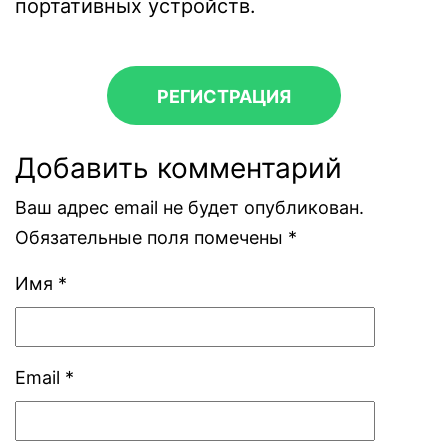
портативных устройств.
РЕГИСТРАЦИЯ
Добавить комментарий
Ваш адрес email не будет опубликован.
Обязательные поля помечены
*
Имя
*
Email
*