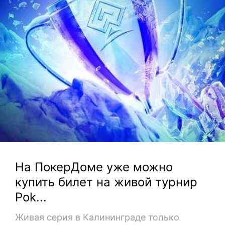
На ПокерДоме уже можно
купить билет на живой турнир
Pok...
Живая серия в Калининграде только