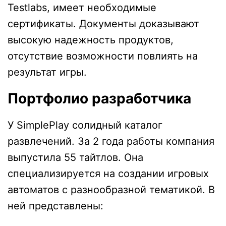
Testlabs, имеет необходимые
сертификаты. Документы доказывают
высокую надежность продуктов,
отсутствие возможности повлиять на
результат игры.
Портфолио разработчика
У SimplePlay солидный каталог
развлечений. За 2 года работы компания
выпустила 55 тайтлов. Она
специализируется на создании игровых
автоматов с разнообразной тематикой. В
ней представлены: