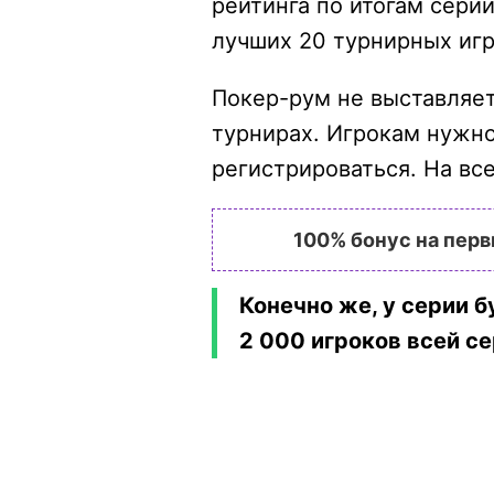
рейтинга по итогам сери
лучших 20 турнирных иг
Покер-рум не выставляет
турнирах. Игрокам нужно
регистрироваться. На вс
100% бонус на пер
Конечно же, у серии б
2 000 игроков всей с