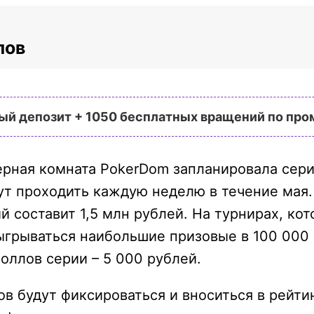
лов
вый депозит + 1050 бесплатных вращений по пр
ерная комната PokerDom запланировала сер
ут проходить каждую неделю в течение мая.
й составит 1,5 млн рублей. На турнирах, ко
ыгрываться наибольшие призовые в 100 000
оллов серии – 5 000 рублей.
ов будут фиксироваться и вноситься в рейти