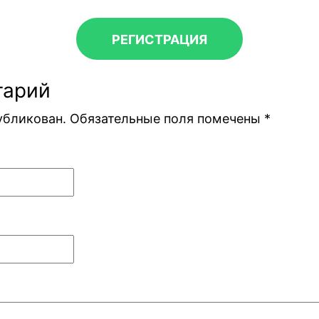
РЕГИСТРАЦИЯ
тарий
убликован.
Обязательные поля помечены
*