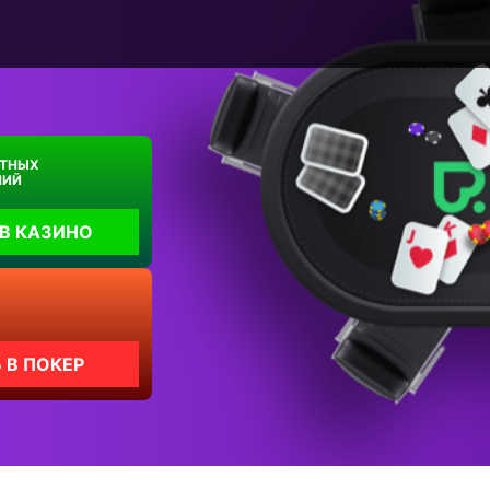
АТНЫХ
НИЙ
 В КАЗИНО
 В ПОКЕР