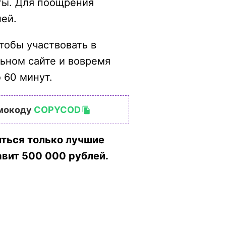
ты. Для поощрения
ей.
тобы участвовать в
ьном сайте и вовремя
 60 минут.
омокоду
COPYCOD
иться только лучшие
авит 500 000 рублей.