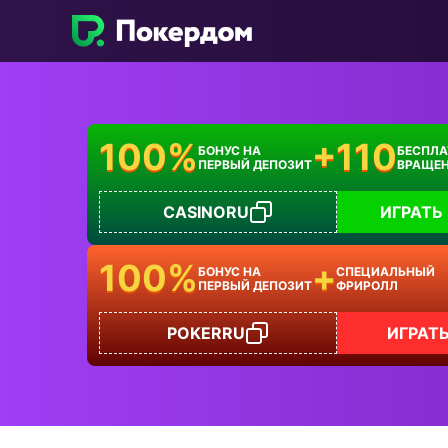
100%
+110
БОНУС НА
БЕСПЛ
ПЕРВЫЙ ДЕПОЗИТ
ВРАЩЕ
CASINORU
ИГРАТЬ
100%
+
БОНУС НА
СПЕЦИАЛЬНЫЙ
ПЕРВЫЙ ДЕПОЗИТ
ФРИРОЛЛ
POKERRU
ИГРАТЬ