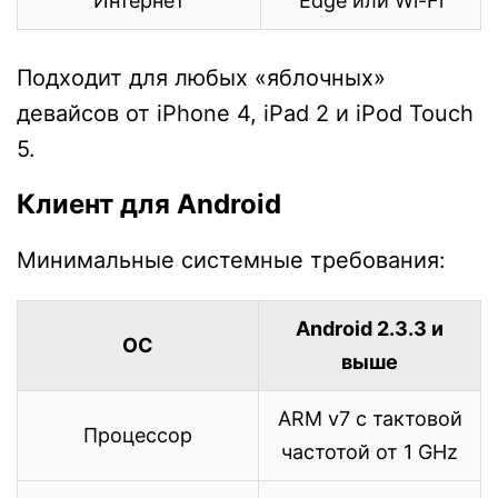
Интернет
Edge или Wi-Fi
Подходит для любых «яблочных»
девайсов от iPhone 4, iPad 2 и iPod Touch
5.
Клиент для Android
Минимальные системные требования:
Android 2.3.3 и
ОС
выше
ARM v7 с тактовой
Процессор
частотой от 1 GHz