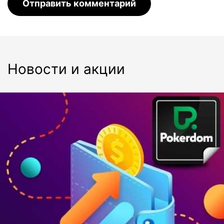
Новости и акции