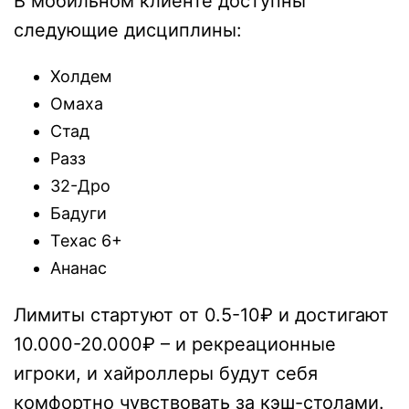
В мобильном клиенте доступны
следующие дисциплины:
Холдем
Омаха
Стад
Разз
32-Дро
Бадуги
Техас 6+
Ананас
Лимиты стартуют от 0.5-10₽ и достигают
10.000-20.000₽ – и рекреационные
игроки, и хайроллеры будут себя
комфортно чувствовать за кэш-столами.