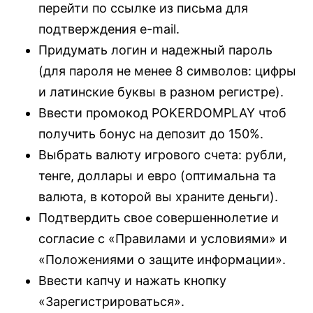
перейти по ссылке из письма для
подтверждения e-mail.
Придумать логин и надежный пароль
(для пароля не менее 8 символов: цифры
и латинские буквы в разном регистре).
Ввести промокод POKERDOMPLAY чтоб
получить бонус на депозит до 150%.
Выбрать валюту игрового счета: рубли,
тенге, доллары и евро (оптимальна та
валюта, в которой вы храните деньги).
Подтвердить свое совершеннолетие и
согласие с «Правилами и условиями» и
«Положениями о защите информации».
Ввести капчу и нажать кнопку
«Зарегистрироваться».