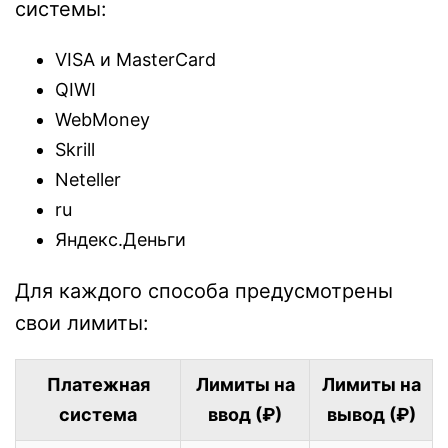
системы:
VISA и MasterCard
QIWI
WebMoney
Skrill
Neteller
ru
Яндекс.Деньги
Для каждого способа предусмотрены
свои лимиты:
Платежная
Лимиты на
Лимиты на
система
ввод (₽)
вывод (₽)