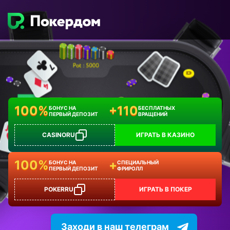
100%
+110
БОНУС НА
БЕСПЛАТНЫХ
ПЕРВЫЙ ДЕПОЗИТ
ВРАЩЕНИЙ
CASINORU
ИГРАТЬ В КАЗИНО
100%
+
БОНУС НА
СПЕЦИАЛЬНЫЙ
ПЕРВЫЙ ДЕПОЗИТ
ФРИРОЛЛ
POKERRU
ИГРАТЬ В ПОКЕР
Заходи в наш телеграм