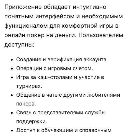
Приложение обладает интуитивно
понятным интерфейсом и необходимым
функционалом для комфортной игры в
онлайн покер на деньги. Пользователям
доступны:
Создание и верификация аккаунта.
Операции с игровым счетом.
Игра за кэш-столами и участие в
турнирах.
Общение в чате с другими любителями
покера.
Связь с представителями службы
поддержки.
Доступ к обучающим и справочным