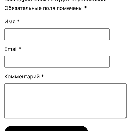
Обязательные поля помечены
*
Имя
*
Email
*
Комментарий
*