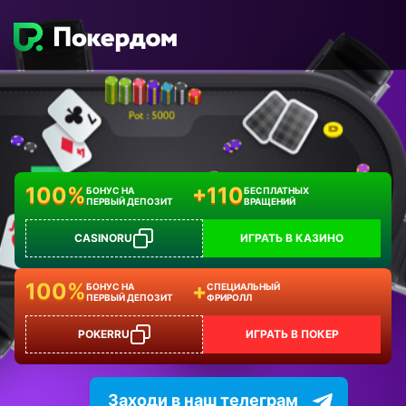
100%
+110
БОНУС НА
БЕСПЛАТНЫХ
ПЕРВЫЙ ДЕПОЗИТ
ВРАЩЕНИЙ
CASINORU
ИГРАТЬ В КАЗИНО
100%
+
БОНУС НА
СПЕЦИАЛЬНЫЙ
ПЕРВЫЙ ДЕПОЗИТ
ФРИРОЛЛ
POKERRU
ИГРАТЬ В ПОКЕР
Заходи в наш телеграм