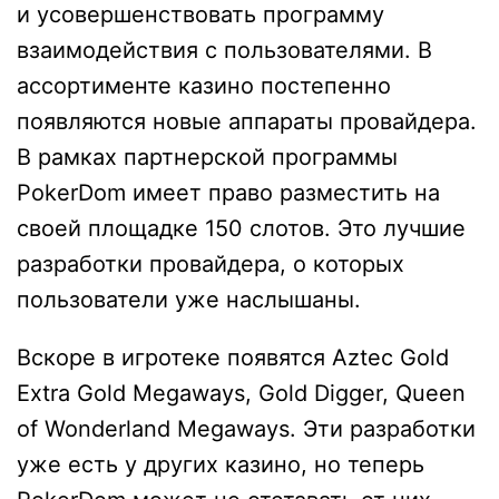
и усовершенствовать программу
взаимодействия с пользователями. В
ассортименте казино постепенно
появляются новые аппараты провайдера.
В рамках партнерской программы
PokerDom имеет право разместить на
своей площадке 150 слотов. Это лучшие
разработки провайдера, о которых
пользователи уже наслышаны.
Вскоре в игротеке появятся Aztec Gold
Extra Gold Megaways, Gold Digger, Queen
of Wonderland Megaways. Эти разработки
уже есть у других казино, но теперь